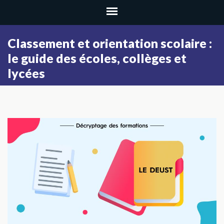
Aller
au
contenu
Classement et orientation scolaire :
(Pressez
le guide des écoles, collèges et
Entrée)
lycées