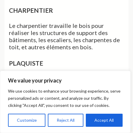
CHARPENTIER
Le charpentier travaille le bois pour
réaliser les structures de support des
bâtiments, les escaliers, les charpentes de
toit, et autres éléments en bois.
PLAQUISTE
Le plaquiste installe et finit les cloisons, les
We value your privacy
plafonds, et les revêtements intérieurs en
We use cookies to enhance your browsing experience, serve
plaques de plâtre. Il maîtrise les techniques
personalized ads or content, and analyze our traffic. By
de pose, de découpe, et de finition.
clicking "Accept All", you consent to our use of cookies.
COUVREUR
Customize
Reject All
Accept All
Le couvreur installe, répare et entretient