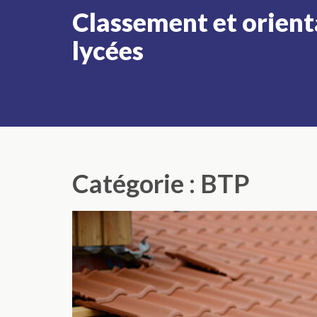
Aller
Classement et orientat
au
lycées
contenu
(Pressez
Entrée)
Catégorie :
BTP